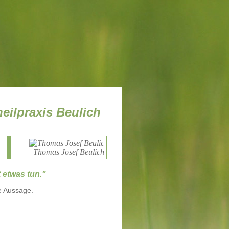
eilpraxis Beulich
Thomas Josef Beulich
 etwas tun."
e Aussage.