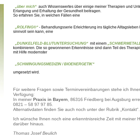
„über mich“
auch Wissenswertes über einige meiner Therapien und Unt
Erlangung und Erhaltung der Gesundheit beitragen.
So erfahren Sie, in welchen Fällen eine
„ROLFING®“
- Behandlungsserie Erleichterung ins tägliche Alltagslebe
sinnvoll sein kann, eine
„DUNKELFELD-BLUTUNTERSUCHUNG“
mit einem
„SCHWERMETALL-
kombinieren. Die so gewonnenen Erkenntnisse sind dann Teil des Therapie
mit Hilfe modernster
„SCHWINGUNGSMEDIZIN / BIOENERGETIK“
umgesetzt wird.
Für weitere Fragen sowie Terminvereinbarungen stehe ich Ihnen
Verfügung:
In meiner
P
raxis in Bayern
, 86316 Friedberg bei Augsburg erre
0821 – 58 97 97 85.
Alternativdaten finden Sie auch noch unter der Rubrik „Kontakt“.
Ich wünsche Ihnen noch eine erkenntnisreiche Zeit mit meiner
darüber hinaus.
Thomas Josef Beulich